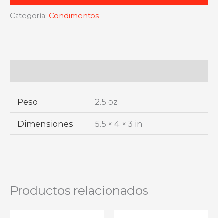
jamon
Categoría:
Condimentos
de
cocinar
cantidad
Información adicional
Peso
2.5 oz
Dimensiones
5.5 × 4 × 3 in
Productos relacionados