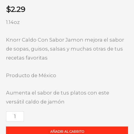
$
2.29
1.14oz
Knorr Caldo Con Sabor Jamon mejora el sabor
de sopas, guisos, salsas y muchas otras de tus
recetas favoritas
Producto de México
Aumenta el sabor de tus platos con este
versátil caldo de jamón
Goya
sabor
AÑADIR AL CARRITO
a