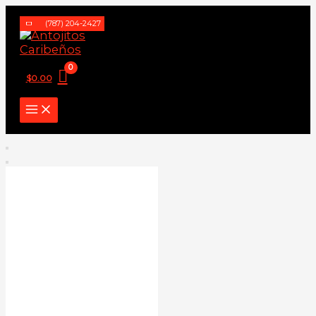
Ir
(787) 204-2427
al
contenido
$
0.00