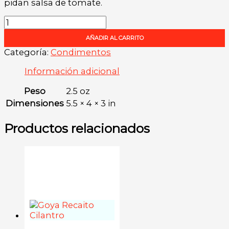
pidan salsa de tomate.
Salsa
De
AÑADIR AL CARRITO
Tomate
Baja
Categoría:
Condimentos
En
Información adicional
Sodio
cantidad
Peso
2.5 oz
Dimensiones
5.5 × 4 × 3 in
Productos relacionados