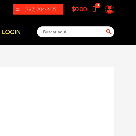
$
0.00
(787) 204-2427
BOTÓN DE BÚSQUEDA
Buscar:
LOGIN