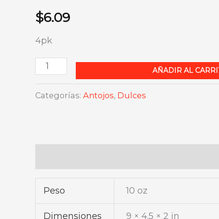
$
6.09
4pk
Mini
AÑADIR AL CARRI
Donas
Categorías:
Antojos
,
Dulces
Plain
Holsum
cantidad
Información adicional
Peso
10 oz
Dimensiones
9 × 4.5 × 2 in