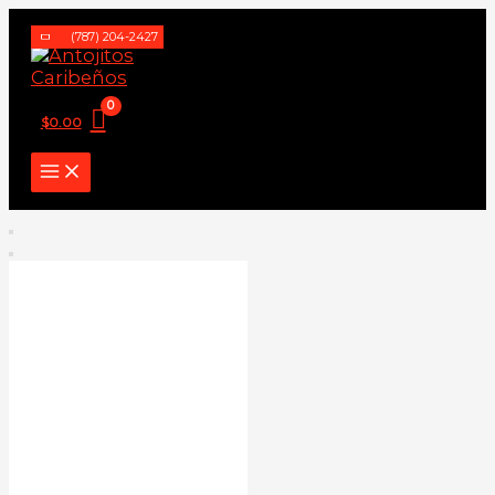
Ir
(787) 204-2427
al
contenido
$
0.00