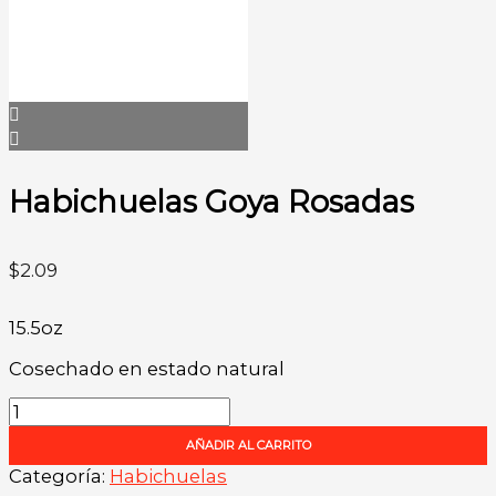
Habichuelas Goya Rosadas
$
2.09
15.5oz
Cosechado en estado natural
Habichuelas
Goya
AÑADIR AL CARRITO
Rosadas
cantidad
Categoría:
Habichuelas