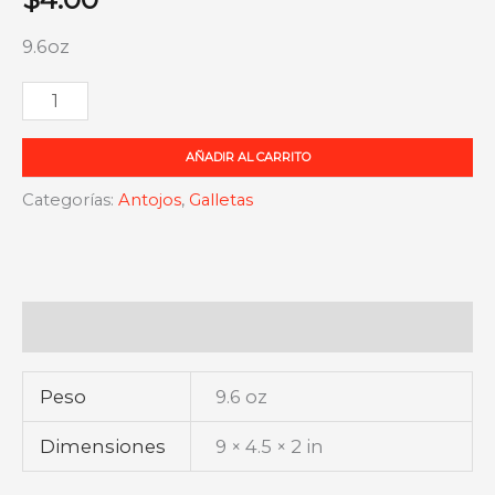
9.6oz
Galletas
Bimbo
AÑADIR AL CARRITO
De
Chocolate
Categorías:
Antojos
,
Galletas
cantidad
Información adicional
Peso
9.6 oz
Dimensiones
9 × 4.5 × 2 in