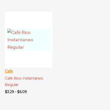
de
de
precios:
precios:
desde
desde
$4.89
$5.99
hasta
hasta
$6.99
$8.99
Cafe
Café Rico Instantaneo
Regular
Rango
$
3.29
-
$
6.09
de
precios:
desde
$3.29