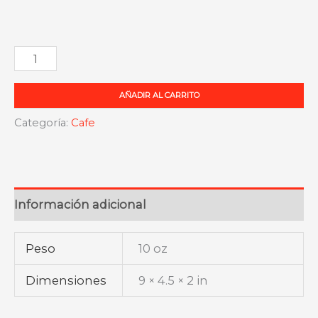
Café
El
AÑADIR AL CARRITO
Coqui
Supremo
Categoría:
Cafe
Molido
cantidad
Información adicional
Peso
10 oz
Dimensiones
9 × 4.5 × 2 in