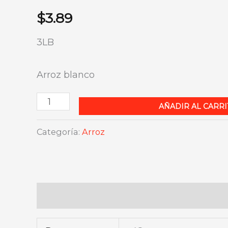
$
3.89
3LB
Arroz blanco
Arroz
AÑADIR AL CARRI
El
Categoría:
Arroz
Mago
Grano
Largo
cantidad
Información adicional