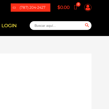
$
0.00
(787) 204-2427
BOTÓN DE BÚSQUEDA
Buscar:
LOGIN