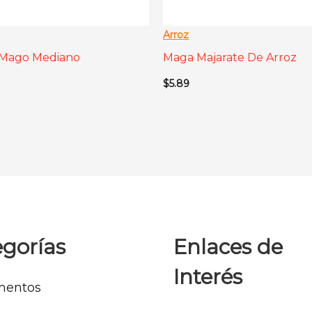
Arroz
 Mago Mediano
Maga Majarate De Arroz
$
5.89
gorías
Enlaces de
Interés
mentos